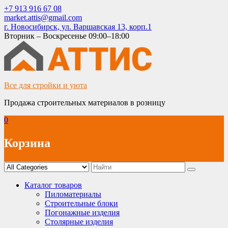
Skip
+7 913 916 67 08
to
market.attis@gmail.com
content
г. Новосибирск, ул. Варшавская 13, корп.1
Вторник – Воскресенье 09:00–18:00
Все для стройки и уюта
Продажа строительных материалов в розницу
0
Корзина
Каталог товаров
Пиломатериалы
Строительные блоки
Погонажные изделия
Столярные изделия