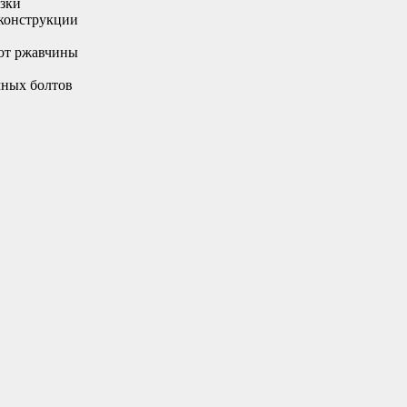
зки
конструкции
от ржавчины
чных болтов