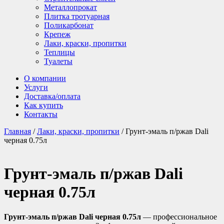
Металлопрокат
Плитка тротуарная
Поликарбонат
Крепеж
Лаки, краски, пропитки
Теплицы
Туалеты
О компании
Услуги
Доставка/оплата
Как купить
Контакты
Главная
/
Лаки, краски, пропитки
/ Грунт-эмаль п/ржав Dali
черная 0.75л
Грунт-эмаль п/ржав Dali
черная 0.75л
Грунт-эмаль п/ржав Dali черная 0.75л
— профессиональное