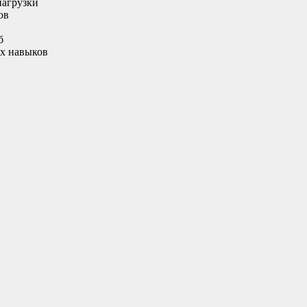
нагрузки
ов
б
ых навыков