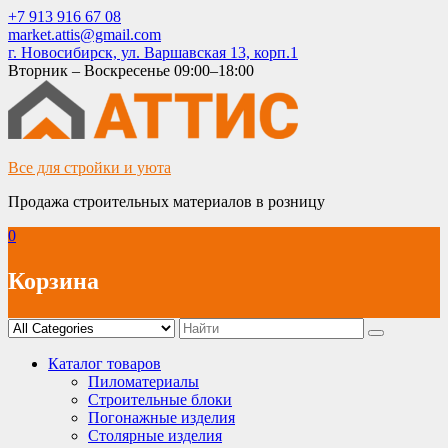
Skip
+7 913 916 67 08
to
market.attis@gmail.com
content
г. Новосибирск, ул. Варшавская 13, корп.1
Вторник – Воскресенье 09:00–18:00
Все для стройки и уюта
Продажа строительных материалов в розницу
0
Корзина
Каталог товаров
Пиломатериалы
Строительные блоки
Погонажные изделия
Столярные изделия