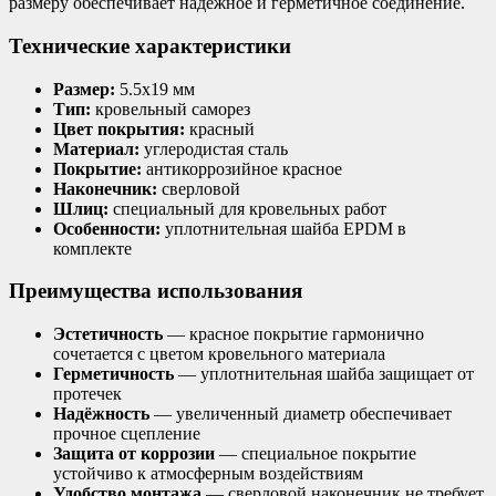
размеру обеспечивает надёжное и герметичное соединение.
Технические характеристики
Размер:
5.5х19 мм
Тип:
кровельный саморез
Цвет покрытия:
красный
Материал:
углеродистая сталь
Покрытие:
антикоррозийное красное
Наконечник:
сверловой
Шлиц:
специальный для кровельных работ
Особенности:
уплотнительная шайба EPDM в
комплекте
Преимущества использования
Эстетичность
— красное покрытие гармонично
сочетается с цветом кровельного материала
Герметичность
— уплотнительная шайба защищает от
протечек
Надёжность
— увеличенный диаметр обеспечивает
прочное сцепление
Защита от коррозии
— специальное покрытие
устойчиво к атмосферным воздействиям
Удобство монтажа
— сверловой наконечник не требует