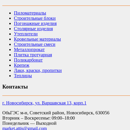
Пиломатериалы
Строительные блоки
Погонажные изделия
Столярные изделия
Утеплители
Кровельные материалы
Строительные смеси
Металлопрокат
Плитка тротуарная
Поликарбонат
Крепеж
Лаки, краски, пропитки
Теплицы
Контакты
г. Новосибирск, ул. Варшавская 13, корп.1
ОбьГЭС м-н, Советский район, Новосибирск, 630056
Вторник – Воскресенье: 09:00–18:00
Понедельник — Выходной
market.attis@gmail.com