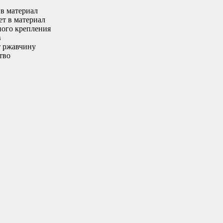
в материал
т в материал
ного крепления
в
т ржавчину
тво