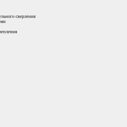
ельного сверления
ами
репления