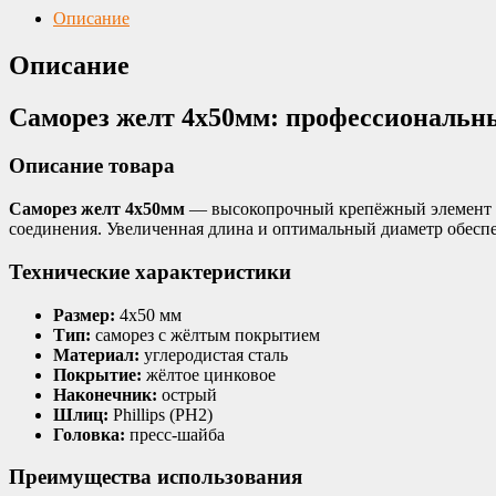
Описание
Описание
Саморез желт 4х50мм: профессиональн
Описание товара
Саморез желт 4х50мм
— высокопрочный крепёжный элемент с
соединения. Увеличенная длина и оптимальный диаметр обес
Технические характеристики
Размер:
4х50 мм
Тип:
саморез с жёлтым покрытием
Материал:
углеродистая сталь
Покрытие:
жёлтое цинковое
Наконечник:
острый
Шлиц:
Phillips (PH2)
Головка:
пресс-шайба
Преимущества использования