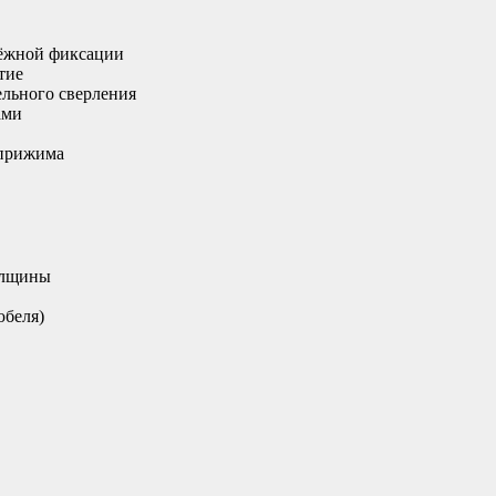
ёжной фиксации
тие
ельного сверления
ами
 прижима
олщины
юбеля)