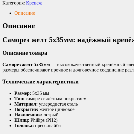
Категория:
Крепеж
Описание
Описание
Саморез желт 5х35мм: надёжный крепё
Описание товара
Саморез желт 5х35мм
— высококачественный крепёжный элем
размеры обеспечивают прочное и долговечное соединение раз
Технические характеристики
Размер:
5х35 мм
Тип:
саморез с жёлтым покрытием
Материал:
углеродистая сталь
Покрытие:
жёлтое цинковое
Наконечник:
острый
Шлиц:
Phillips (PH2)
Головка:
пресс-шайба