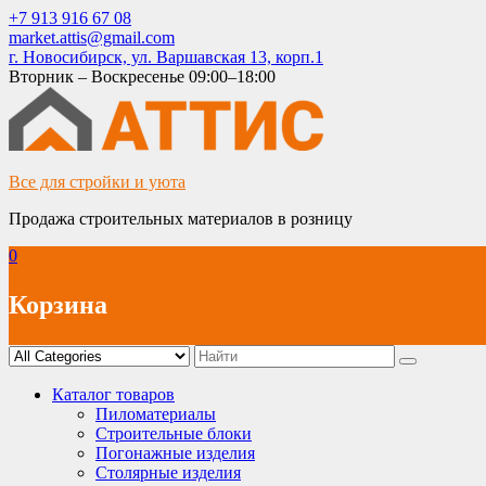
Skip
+7 913 916 67 08
to
market.attis@gmail.com
content
г. Новосибирск, ул. Варшавская 13, корп.1
Вторник – Воскресенье 09:00–18:00
Все для стройки и уюта
Продажа строительных материалов в розницу
0
Корзина
Каталог товаров
Пиломатериалы
Строительные блоки
Погонажные изделия
Столярные изделия