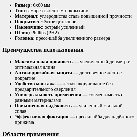
Размер:
6х60 мм
Тип:
саморез с жёлтым покрытием
Материал:
углеродистая сталь повышенной прочности
Покрытие:
жёлтое цинковое
Наконечник:
острый усиленный
Шлиц:
Phillips (PH2)
Головка:
пресс-шайба увеличенного размера
Преимущества использования
Максимальная прочность
— увеличенный диаметр и
оптимальная длина
Антикоррозийная защита
— долговечное жёлтое
покрытие
Удобство монтажа
— лёгкое вкручивание без
предварительного сверления
Универсальность применения
— совместимость с
разными материалами
Повышенная надёжность
— усиленный стальной
сплав
Эффективная фиксация
— пресс-шайба для надёжного
прижима
Области применения