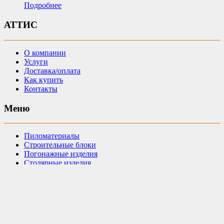
Подробнее
АТТИС
О компании
Услуги
Доставка/оплата
Как купить
Контакты
Меню
Пиломатериалы
Строительные блоки
Погонажные изделия
Столярные изделия
Утеплители
Кровельные материалы
Строительные смеси
Металлопрокат
Плитка тротуарная
Поликарбонат