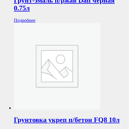
Грунт-эмаль п/ржав Dali черная
0.75л
Подробнее
Грунтовка укреп п/бетон FQ8 10л