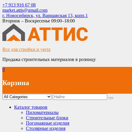
Skip
+7 913 916 67 08
to
market.attis@gmail.com
content
г. Новосибирск, ул. Варшавская 13, корп.1
Вторник – Воскресенье 09:00–18:00
Все для стройки и уюта
Продажа строительных материалов в розницу
0
Корзина
Каталог товаров
Пиломатериалы
Строительные блоки
Погонажные изделия
Столярные изделия