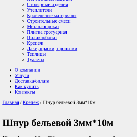
Столярные изделия
Утеплители
Кровельные материалы
Строительные смеси
Металлопрокат
Плитка тротуарная
Поликарбонат
Крепеж
Лаки, краски, пропитки
Теплицы
Туалеты
О компании
Услуги
Доставка/оплата
Как купить
Контакты
Главная
/
Крепеж
/ Шнур бельевой 3мм*10м
Шнур бельевой 3мм*10м