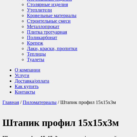
Столярные изделия
Утеплители
Кровельные материалы
Строительные смеси
Металлопрокат
Плитка тротуарная
Поликарбонат
Крепеж
Лаки, краски, пропитки
Теплицы
Туалеты
О компании
Услуги
Доставка/оплата
Как купить
Контакты
Главная
/
Пиломатериалы
/ Штапик профил 15х15х3м
Штапик профил 15х15х3м