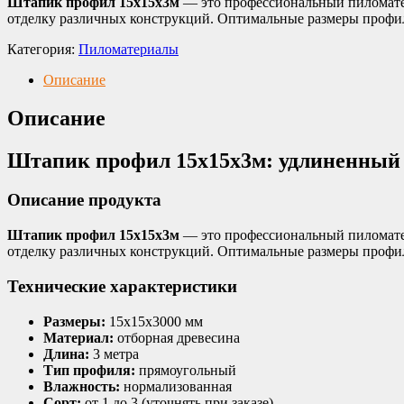
Штапик профил 15х15х3м
— это профессиональный пиломатер
отделку различных конструкций. Оптимальные размеры профил
Категория:
Пиломатериалы
Описание
Описание
Штапик профил 15х15х3м: удлиненный
Описание продукта
Штапик профил 15х15х3м
— это профессиональный пиломатер
отделку различных конструкций. Оптимальные размеры профил
Технические характеристики
Размеры:
15х15х3000 мм
Материал:
отборная древесина
Длина:
3 метра
Тип профиля:
прямоугольный
Влажность:
нормализованная
Сорт:
от 1 до 3 (уточнять при заказе)