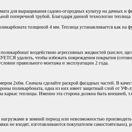
мата для выращивания садово-огородных культур на дачных и фе
ной поперечной трубой. Благодаря данной технологии теплица
оликарбоната толщиной 4 мм. Теплица устанавливается как на фу
 поликарбонат воздействию агрессивных жидкостей (кислот, щело
УЕТСЯ удалить, чтобы избежать повреждения покрытия (сотовог
 условии правильного монтажа и эксплуатации 2 года.
ером 2х6м. Сначала сделайте раскрой фасадных частей. В каче
ороны поликарбоната, одна из них имеет защитный слой от УФ-л
на каркас теплицы. Именно эта сторона должна быть внешней, т.
агрузками в зимний период или невозможностью производить о
вки не входят, изготавливаются покупателем самостоятельно), 