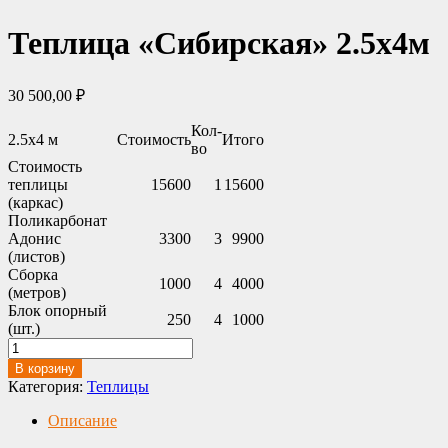
Теплица «Сибирская» 2.5х4м
30 500,00
₽
Кол-
2.5х4 м
Cтоимость
Итого
во
Стоимость
теплицы
15600
1
15600
(каркас)
Поликарбонат
Адонис
3300
3
9900
(листов)
Сборка
1000
4
4000
(метров)
Блок опорный
250
4
1000
(шт.)
Количество
товара
В корзину
Теплица
Категория:
Теплицы
«Сибирская»
2.5х4м
Описание