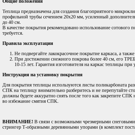
Общие положения
Теплица предназначена для создания благоприятного микрокли
профильной трубы сечением 20х20 мм, усиленный дополнитель
до 40 см.
В качестве покрытия рекомендовано использование сотового п
требуется.
Правила эксплуатации
Не подвергайте лакокрасочное покрытие каркаса, а также
При достижении снежного покрова более 40 см, его ТРЕБ
10-15 лет. Гарантия изготовителя на каркас теплицы при
Инструкция на установку покрытия
Для покрытия теплицы используются листы поликарбоната разм
СПК на теплицу внимательно разберитесь и не перепутайте ст
должны будете аккуратно снять после того как закрепите СПК 
во избежание смятия СПК.
ВНИМАНИЕ!
В связи с возможными чрезмерными снеговыми н
стрингер Т-образными деревянными упорами (в комплект поста