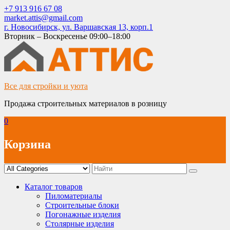
Skip
+7 913 916 67 08
to
market.attis@gmail.com
content
г. Новосибирск, ул. Варшавская 13, корп.1
Вторник – Воскресенье 09:00–18:00
Все для стройки и уюта
Продажа строительных материалов в розницу
0
Корзина
Каталог товаров
Пиломатериалы
Строительные блоки
Погонажные изделия
Столярные изделия