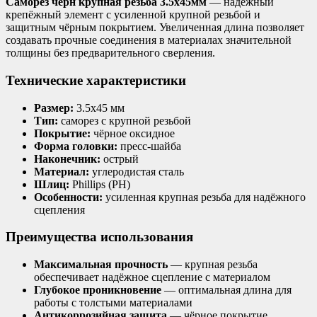
Саморез черн крупная резьба 3.5х45мм
— надёжный
крепёжный элемент с усиленной крупной резьбой и
защитным чёрным покрытием. Увеличенная длина позволяет
создавать прочные соединения в материалах значительной
толщины без предварительного сверления.
Технические характеристики
Размер:
3.5х45 мм
Тип:
саморез с крупной резьбой
Покрытие:
чёрное оксидное
Форма головки:
пресс-шайба
Наконечник:
острый
Материал:
углеродистая сталь
Шлиц:
Phillips (PH)
Особенности:
усиленная крупная резьба для надёжного
сцепления
Преимущества использования
Максимальная прочность
— крупная резьба
обеспечивает надёжное сцепление с материалом
Глубокое проникновение
— оптимальная длина для
работы с толстыми материалами
Антикоррозийная защита
— чёрное покрытие