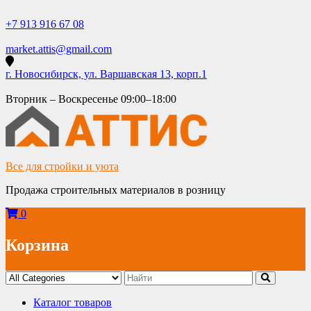
Skip
to
+7 913 916 67 08
content
market.attis@gmail.com
г. Новосибирск, ул. Варшавская 13, корп.1
Вторник – Воскресенье 09:00–18:00
Все для стройки и уюта
Продажа строительных материалов в розницу
0
Корзина
Каталог товаров